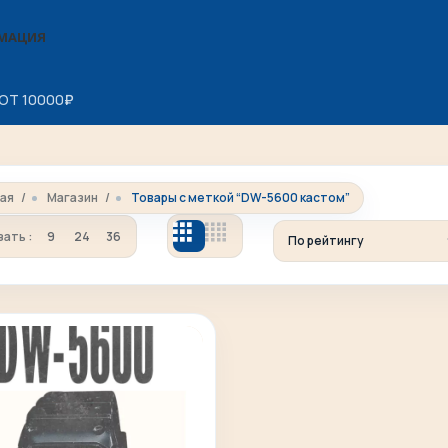
МАЦИЯ
ОТ 10000
₽
ная
Магазин
Товары с меткой “DW-5600 кастом”
зать
9
24
36