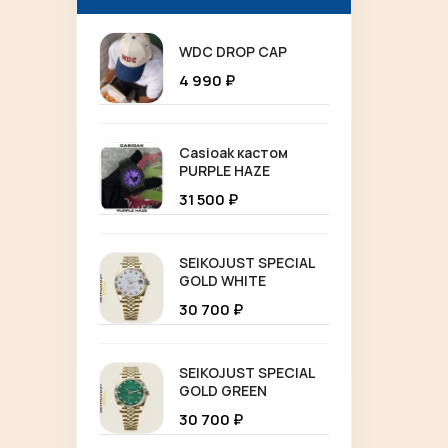
WDC DROP CAP
4 990
₽
Casioak кастом
PURPLE HAZE
31 500
₽
SEIKOJUST SPECIAL
GOLD WHITE
30 700
₽
SEIKOJUST SPECIAL
GOLD GREEN
30 700
₽