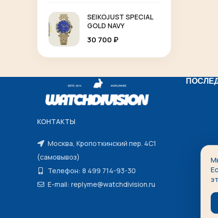
SEIKOJUST SPECIAL
GOLD NAVY
30 700
₽
ПОСЛЕ
КОНТАКТЫ
Москва, Кропоткинский пер. 4С1
(самовывоз)
М
Е
Телефон: 8 499 714-93-30
э
E-mail: replyme@watchdivision.ru