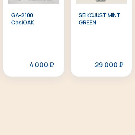
GA-2100
SEIKOJUST MINT
CasiOAK
GREEN
4 000
₽
29 000
₽