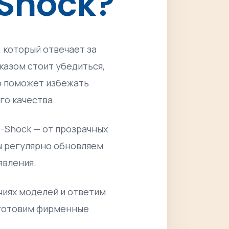
-Shock?
 который отвечает за
азом стоит убедиться,
о поможет избежать
го качества.
-Shock — от прозрачных
ы регулярно обновляем
явления.
чиях моделей и ответим
 готовим фирменные