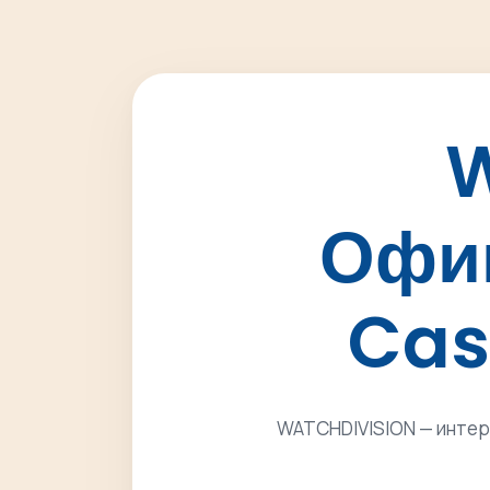
W
Офи
Casi
WATCHDIVISION — интерн