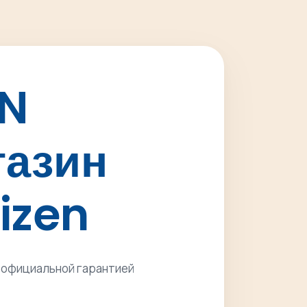
ON
азин
tizen
с официальной гарантией