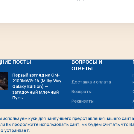
ДНИЕ ПОСТЫ
ВОПРОСЫ И
ОТВЕТЫ
Первый взгляд на GM-
2100MWG-1A (Milky Way
Доставка и оплата
Galaxy Edition) —
Возвраты
загадочный Млечный
Путь
Реквизиты
Рассрочка
ы используем куки для наилучшего представления нашего сайта
Casio G-Shock:
сли Вы продолжите использовать сайт, мы будем считать что В
История и
то устраивает.
беспрецедентная