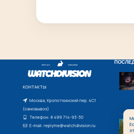
ПОСЛЕ
КОНТАКТЫ
Москва, Кропоткинский пер. 4С1
(самовывоз)
Телефон: 8 499 714-93-30
М
Е
E-mail: replyme@watchdivision.ru
э