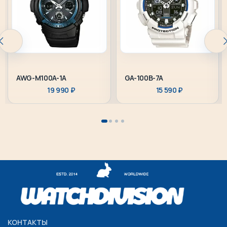
AWG-M100A-1A
GA-100B-7A
19 990
₽
15 590
₽
КОНТАКТЫ