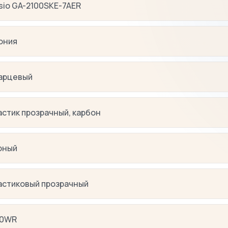
sio GA-2100SKE-7AER
ония
арцевый
астик прозрачный, карбон
рный
астиковый прозрачный
0WR