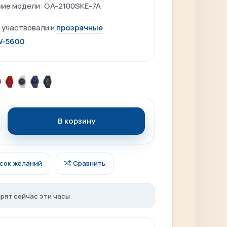
ние модели: GA-2100SKE-7A
 участвовали и
прозрачные
W-5600
.
В корзину
исок желаний
Сравнить
рят сейчас эти часы