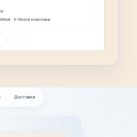
ck
mited
,
G-Shock классика
в
Доставка