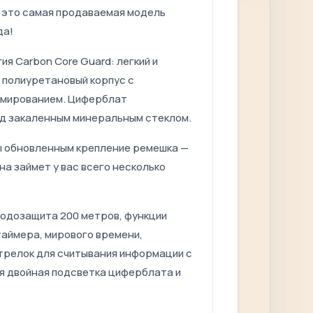
и это самая продаваемая модель
да!
ия Carbon Core Guard: легкий и
 полиуретановый корпус с
мированием. Циферблат
д закаленным минеральным стеклом.
 обновленным крепление ремешка —
на займет у вас всего несколько
одозащита 200 метров, функции
таймера, мирового времени,
трелок для считывания информации с
ая двойная подсветка циферблата и