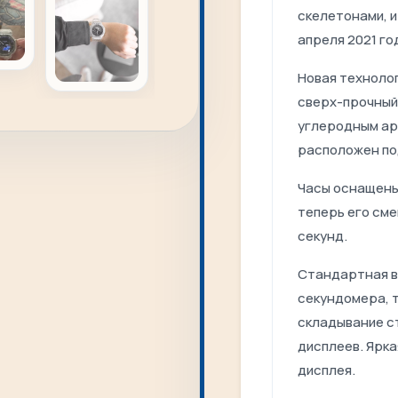
скелетонами, 
апреля 2021 го
Новая технолог
сверх-прочный
углеродным ар
расположен по
Часы оснащены
теперь его сме
секунд.
Стандартная в
секундомера, 
складывание с
дисплеев. Ярк
дисплея.