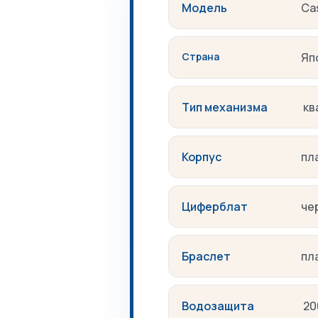
Модель
Ca
Страна
Яп
Тип механизма
кв
Корпус
пл
Циферблат
че
Браслет
пл
Водозащита
20