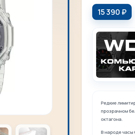
15 390
₽
Редкие лимити
прозрачном бе
октагона.
В народе часы