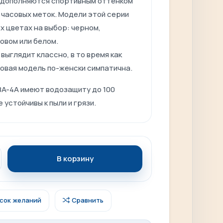
 дополняются спортивным оттенком
 часовых меток. Модели этой серии
х цветах на выбор: черном,
овом или белом.
выглядит классно, в то время как
овая модель по-женски симпатична.
BA-4A имеют водозащиту до 100
 устойчивы к пыли и грязи.
В корзину
исок желаний
Сравнить