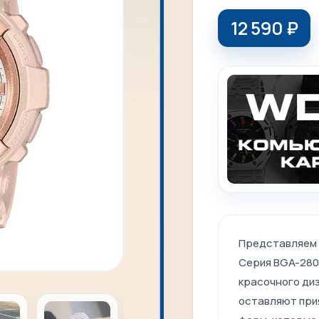
12 590
₽
Представляем 
Серия BGA-280
красочного диз
оставляют при