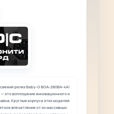
свежий релиз Baby-G BGA-280BA-4A!
 — это воплощение инновационного и
айна. Круглые корпуса этих моделей
ятное впечатление от их массивных