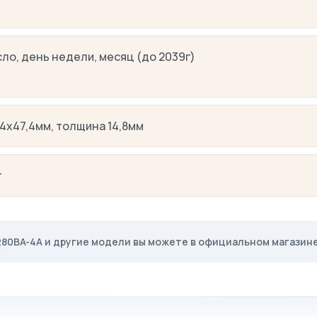
сло, день недели, месяц (до 2039г)
,4х47,4мм, толщина 14,8мм
г
280BA-4A и другие модели вы можете в официальном магазине 