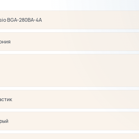
sio BGA-280BA-4A
ония
астик
рый