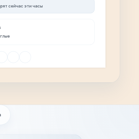
рят сейчас эти часы
G
углые
а