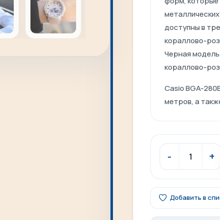
форм, которые
металлических
доступны в тре
кораллово-роз
Черная модель 
кораллово-роз
Casio BGA-280
метров, а также
Добавить в сп