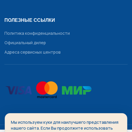
ПОЛЕЗНЫЕ ССЫЛКИ
Политика конфиденциальности
Официальный дилер
Адреса сервисных центров
Мы используем куки для наилучшего представления
WATCHDIVISION
2014-2026 Все права защищены.
нашего сайта. Если Вы продолжите использовать