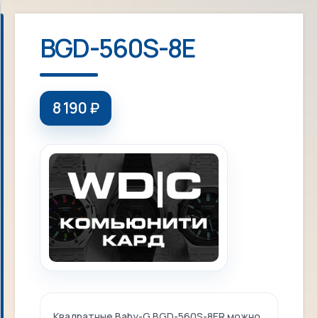
BGD-560S-8E
8 190
₽
Квадратные Baby-G BGD-560S-8ER можно