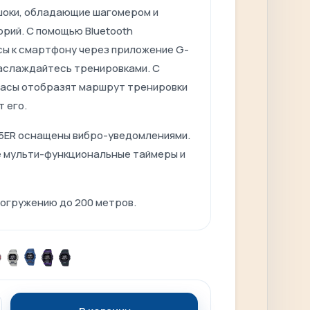
оки, обладающие шагомером и
рий. С помощью Bluetooth
сы к смартфону через приложение G-
наслаждайтесь тренировками. С
асы отобразят маршрут тренировки
 его.
ER оснащены вибро-уведомлениями.
е мульти-функциональные таймеры и
погружению до 200 метров.