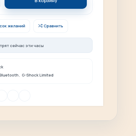
В корзину
исок желаний
Сравнить
трят сейчас эти часы
ck
Bluetooth
,
G-Shock Limited