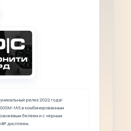
уникальный релиз 2022 года!
00SM-1A5 в комбинированным
оранжевым белеем и с черным
MIP дисплеем.