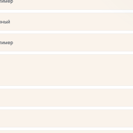
лимер
рный
лимер