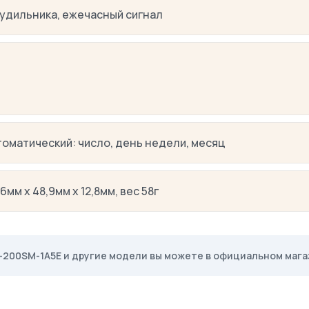
будильника, ежечасный сигнал
томатический: число, день недели, месяц
6мм x 48,9мм x 12,8мм, вес 58г
-200SM-1A5E и другие модели вы можете в официальном магаз