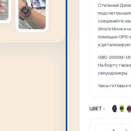
Стильный Джиш
подсчетом кало
соединяйте ча
Shock Move и 
помощью GPS ч
и детализируют
GBD-200SM-1A5
На борту такж
секундомеры.
Часы готовы к 
ЦВЕТ