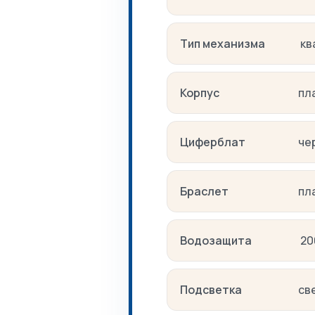
Тип механизма
кв
Корпус
пл
Циферблат
че
Браслет
пл
Водозащита
20
Подсветка
св