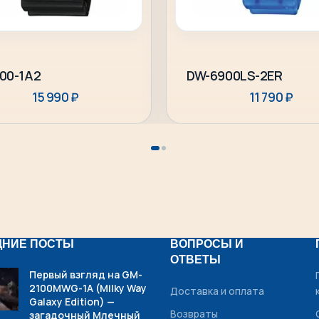
В корзину
Подробнее
00-1A2
DW-6900LS-2ER
15 990
₽
11 790
₽
ДНИЕ ПОСТЫ
ВОПРОСЫ И
ОТВЕТЫ
Первый взгляд на GM-
2100MWG-1A (Milky Way
Доставка и оплата
Galaxy Edition) —
Возвраты
загадочный Млечный