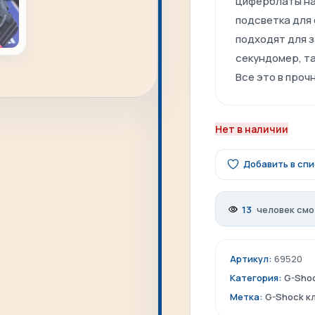
циферблаты на
подсветка для
подходят для з
секундомер, та
Все это в проч
Нет в наличии
Добавить в сп
13
человек смо
Артикул:
69520
Категория:
G-Sho
Метка:
G-Shock к