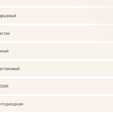
арцевый
астик
рный
астиковый
0WR
етодиодная