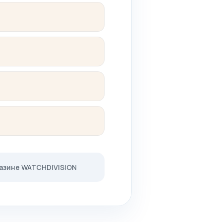
)
газине WATCHDIVISION