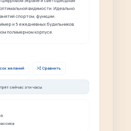
 цифровом экране и светодиодная
 оптимальной видимости. Идеально
анятий спортом, функции:
ймер и 5 ежедневных будильников.
ном полимерном корпусе.
исок желаний
Сравнить
трят сейчас эти часы
ck
лассика