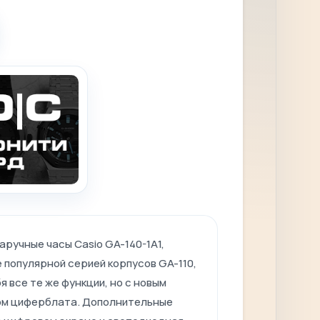
ручные часы Casio GA-140-1A1,
 популярной серией корпусов GA-110,
я все те же функции, но с новым
м циферблата. Дополнительные