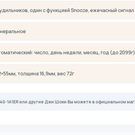
будильников, один с функцией Snooze, ежечасный сигнал
неральное
томатический: число, день недели, месяц, год (до 2099г
2×55мм, толщина 16,9мм, вес 72г
140-1A1ER или другие Джи Шоки Вы можете в официальном ма