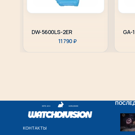
Подробнее
DW-5600LS-2ER
GA-1
11 790
₽
ПОСЛЕ
КОНТАКТЫ