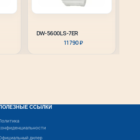
Подробнее
DW-5600LS-7ER
AW
11 790
₽
ПОЛЕЗНЫЕ ССЫЛКИ
Политика
конфиденциальности
Официальный дилер