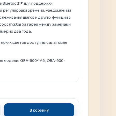
з Bluetooth® для поддержки
й регулировки времени, уведомлений
слеживания шагов и других функций в
Срок службы батареи между заменами
имерно два года.
 ярких цветов доступны салатовые
ия модели:
GBA-900-1A6; GBA-900-
В корзину