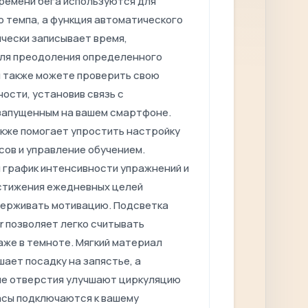
времени бега используются для
 темпа, а функция автоматического
чески записывает время,
ля преодоления определенного
ы также можете проверить свою
ости, установив связь с
запущенным на вашем смартфоне.
кже помогает упростить настройку
сов и управление обучением.
 график интенсивности упражнений и
стижения ежедневных целей
ерживать мотивацию. Подсветка
or позволяет легко считывать
же в темноте. Мягкий материал
ает посадку на запястье, а
е отверстия улучшают циркуляцию
часы подключаются к вашему