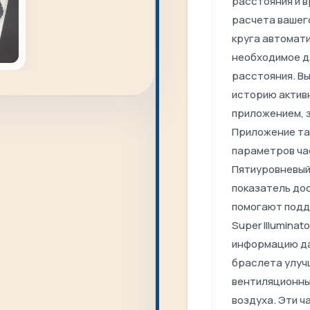
расстояния и 
расчета вашего
круга автомати
необходимое д
расстояния. В
историю активн
приложением, 
Приложение та
параметров ча
Пятиуровневый
показатель до
помогают подд
Super Illuminat
информацию да
браслета улучш
вентиляционны
воздуха. Эти 