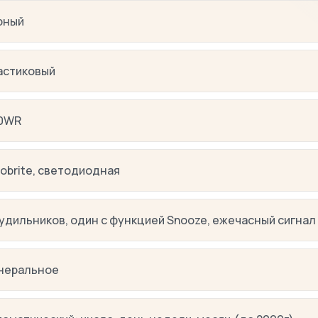
рный
астиковый
0WR
obrite, светодиодная
будильников, один с функцией Snooze, ежечасный сигнал
неральное