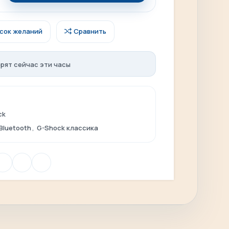
исок желаний
Сравнить
рят сейчас эти часы
ck
Bluetooth
,
G-Shock классика