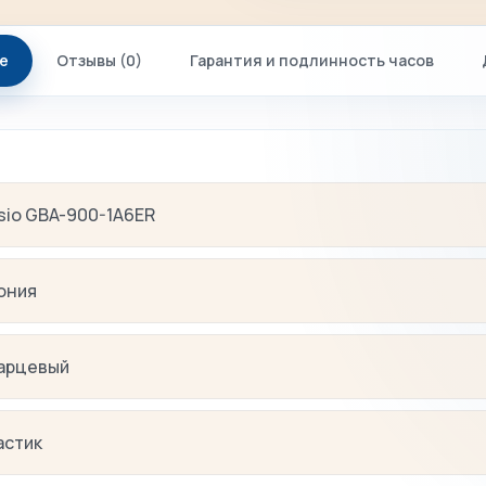
е
Отзывы (0)
Гарантия и подлинность часов
sio GBA-900-1A6ER
ония
арцевый
астик