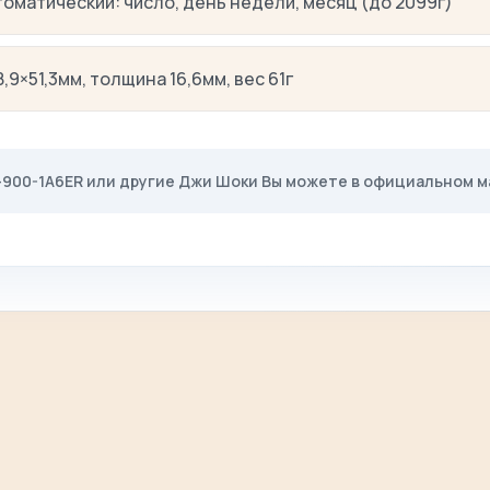
томатический: число, день недели, месяц (до 2099г)
,9×51,3мм, толщина 16,6мм, вес 61г
A-900-1A6ER или другие Джи Шоки Вы можете в официальном 