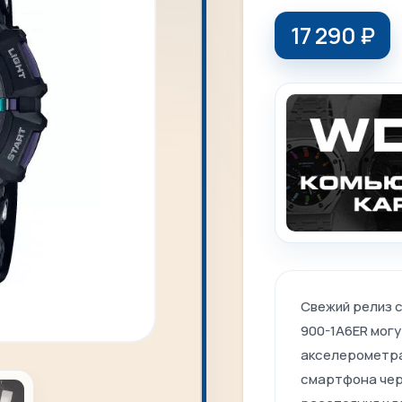
17 290
₽
Свежий релиз с
900-1A6ER мог
акселерометра
смартфона чер