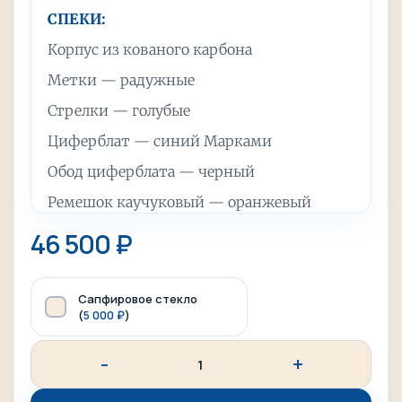
СПЕКИ:
Корпус из кованого карбона
Метки — радужные
Стрелки — голубые
Циферблат — синий Марками
Обод циферблата — черный
Ремешок каучуковый — оранжевый
Стекло — минеральное
46 500
₽
Водозащита — 10 АТМ
Диаметр часов — 41 мм
Сапфировое стекло
(
5 000
₽
)
Вес часов — примерно 100 гр.
Опционально можно добавить сапфировое