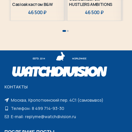
Casioak кастом B&W
HUSTLERS AMBITIONS
Ca
46 500
₽
46 500
₽
КОНТАКТЫ
Москва, Кропоткинский пер. 4С1 (самовывоз)
Телефон: 8 499 714-93-30
E-mail: replyme@watchdivision.ru