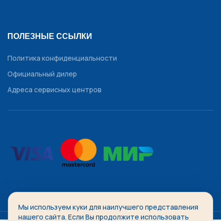
ПОЛЕЗНЫЕ ССЫЛКИ
Политика конфиденциальности
Официальный дилер
Адреса сервисных центров
Мы используем куки для наилучшего представления
WATCHDIVISION
2014-2026 Все права защищены.
нашего сайта. Если Вы продолжите использовать