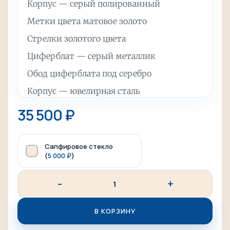
Корпус — серый полированный
Метки цвета матовое золото
Стрелки золотого цвета
Циферблат — серый металлик
Обод циферблата под серебро
Корпус — ювелирная сталь
Стекло — минеральное
35 500
₽
Водозащита — 10 АТМ
Диаметр часов — 41 мм
Сапфировое стекло
(
5 000
₽
)
Вес часов — примерно 160 гр (зависит от
кол-ва звеньев на браслете)
Опционально можно добавить сапфировое
В КОРЗИНУ
стекло и подарочную упаковку.