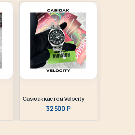
Выбрать опцию
Casioak кастом Velocity
32 500
₽