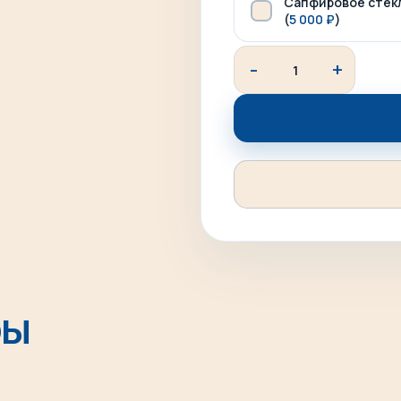
Сапфировое стек
(
5 000
₽
)
Опционально можно до
подарочную упаковку.
ры