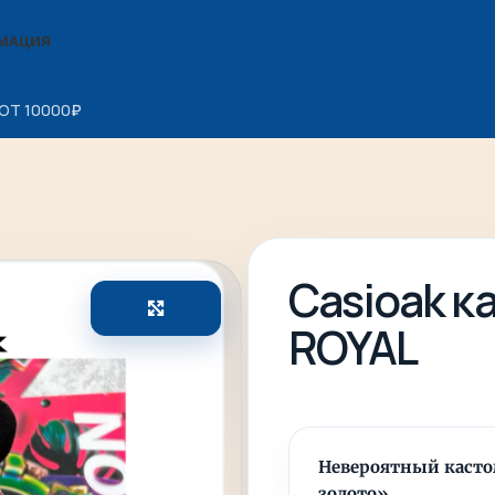
МАЦИЯ
ОТ 10000
₽
Casioak к
Увеличить
ROYAL
Невероятный кастом
золото»