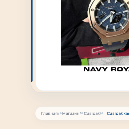
Главная
Магазин
Casioak
Casioak ка