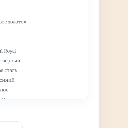
вое золото»
 Royal
— черный
я сталь
 синий
ьное
АТМ
1 мм
но 100 гр