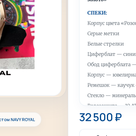
СПЕКИ:
Корпус цвета «Розо
Серые метки
Белые стрелки
Циферблат — синий
Обод циферблата 
Корпус — ювелирна
Ремешок — каучук
Стекло — минерал
Водозащита — 10 
32 500
₽
Диаметр часов — 4
стом NAVY ROYAL
Вес часов — пример