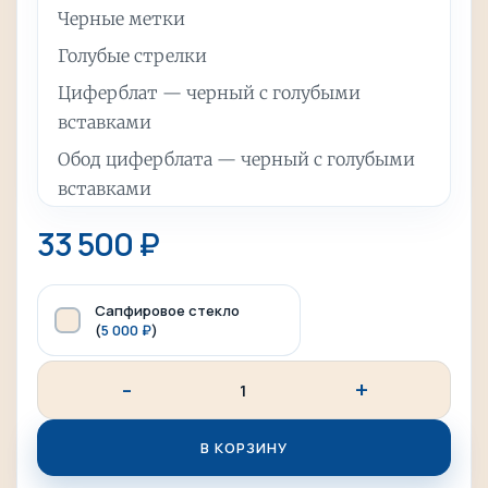
Черные метки
Голубые стрелки
Циферблат — черный с голубыми
вставками
Обод циферблата — черный с голубыми
вставками
Корпус — ювелирная сталь
33 500
₽
Стекло — минеральное
Водозащита — 10 АТМ
Сапфировое стекло
(
5 000
₽
)
Диаметр часов — 41 мм
Вес часов — примерно 160 гр (зависит от
кол-ва звеньев на браслете)
В КОРЗИНУ
Опционально можно добавить сапфировое