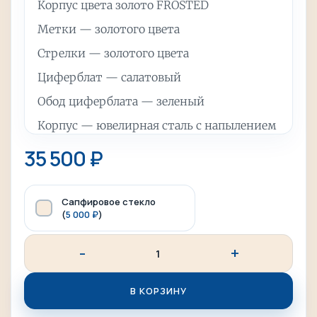
Корпус цвета золото FROSTED
Метки — золотого цвета
Стрелки — золотого цвета
Циферблат — салатовый
Обод циферблата — зеленый
Корпус — ювелирная сталь с напылением
Стекло — минеральное
35 500
₽
Водозащита — 10 АТМ
Диаметр часов — 41 мм
Сапфировое стекло
(
5 000
₽
)
Вес часов — примерно 160 гр (зависит от
кол-ва звеньев на браслете)
Опционально можно добавить сапфировое
В КОРЗИНУ
стекло и подарочную упаковку.