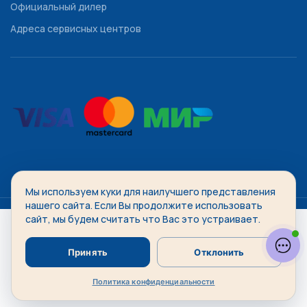
Официальный дилер
Адреса сервисных центров
Мы используем куки для наилучшего представления
WATCHDIVISION
2014-2026 Все права защищены.
нашего сайта. Если Вы продолжите использовать
сайт, мы будем считать что Вас это устраивает.
Принять
Отклонить
Политика конфиденциальности