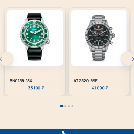
BN0158-18X
AT2520-89E
35 190
₽
41 090
₽