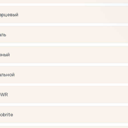
арцевый
аль
рный
альной
0WR
obrite