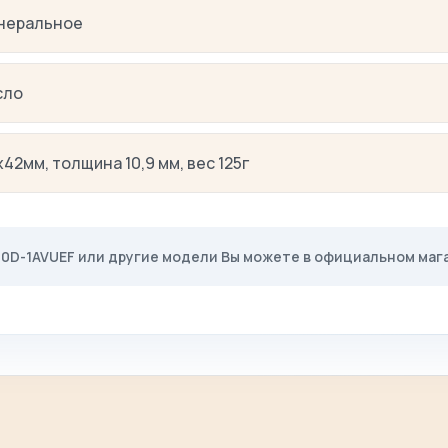
неральное
сло
х42мм, толщина 10,9 мм, вес 125г
-100D-1AVUEF или другие модели Вы можете в официальном ма