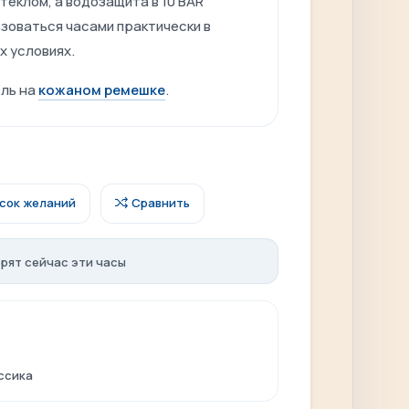
еклом, а водозащита в 10 BAR
зоваться часами практически в
х условиях.
ль на
кожаном ремешке
.
исок желаний
Сравнить
рят сейчас эти часы
ассика