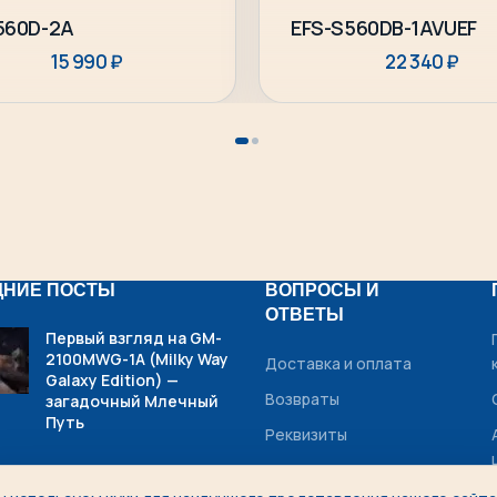
Подробнее
Подробнее
560D-2A
EFS-S560DB-1AVUEF
15 990
₽
22 340
₽
ДНИЕ ПОСТЫ
ВОПРОСЫ И
ОТВЕТЫ
Первый взгляд на GM-
2100MWG-1A (Milky Way
Доставка и оплата
Galaxy Edition) —
Возвраты
загадочный Млечный
Путь
Реквизиты
Рассрочка