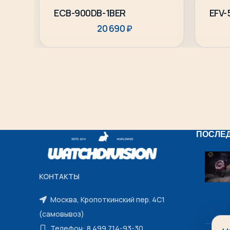
Подробнее
ECB-900DB-1BER
EFV-
20 690
₽
ПОСЛЕ
КОНТАКТЫ
Москва, Кропоткинский пер. 4С1
(самовывоз)
Телефон: 8 499 714-93-30