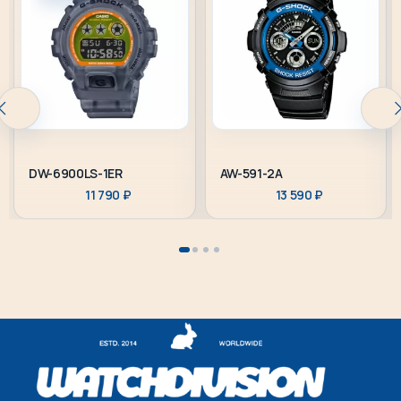
DW-6900LS-1ER
AW-591-2A
11 790
₽
13 590
₽