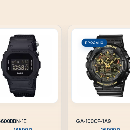
ПРОДАНО
В корзину
Подробнее
600BBN-1E
GA-100CF-1A9
13 590
₽
16 990
₽