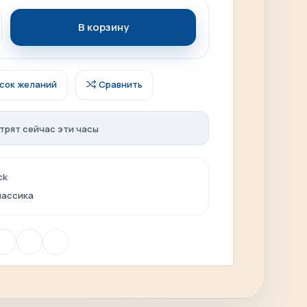
В корзину
исок желаний
Сравнить
трят сейчас эти часы
ck
лассика