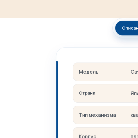
Описа
Модель
Ca
Страна
Яп
Тип механизма
кв
Корпус
пл