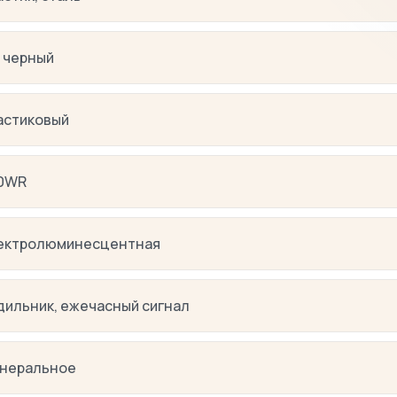
 черный
астиковый
0WR
ектролюминесцентная
дильник, ежечасный сигнал
неральное