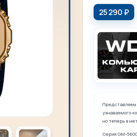
25 290
₽
Представляем 
узнаваемого ко
но теперь в м
Серия GM-5600