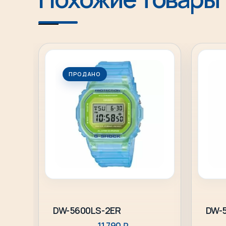
ПРОДАНО
Подробнее
DW-5600LS-2ER
DW-5
11 790
₽