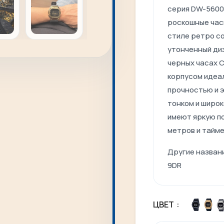
серия DW-5600,
роскошные час
стиле ретро ​с
утонченный диз
черных часах 
корпусом идеа
прочностью и 
тонком и широк
имеют яркую п
метров и тайм
Другие назван
9DR
ЦВЕТ