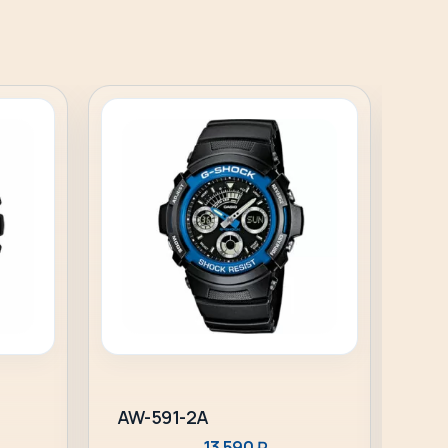
В корзину
AW-591-2A
GA-
13 590
₽