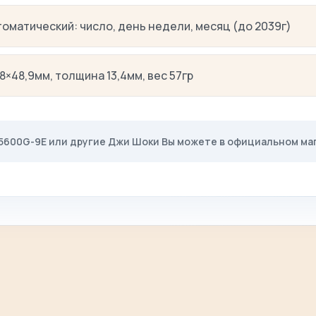
томатический: число, день недели, месяц (до 2039г)
,8×48,9мм, толщина 13,4мм, вес 57гр
-5600G-9E или другие Джи Шоки Вы можете в официальном ма