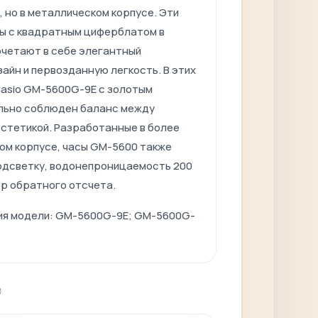
 но в металлическом корпусе. Эти
ы с квадратным циферблатом в
очетают в себе элегантный
айн и первозданную легкость. В этих
Casio GM-5600G-9E с золотым
льно соблюден баланс между
эстетикой. Разработанные в более
ом корпусе, часы GM-5600 также
одсветку, водонепроницаемость 200
ер обратного отсчета.
ия модели: GM-5600G-9E
; GM-5600G-