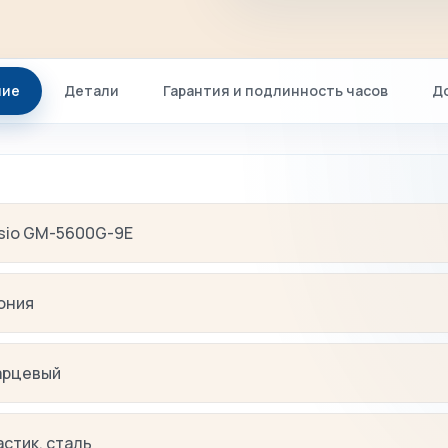
ние
Детали
Гарантия и подлинность часов
Д
sio GM-5600G-9E
ония
арцевый
астик, сталь