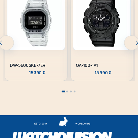
DW-5600SKE-7ER
GA-100-1A1
15 390
₽
15 990
₽