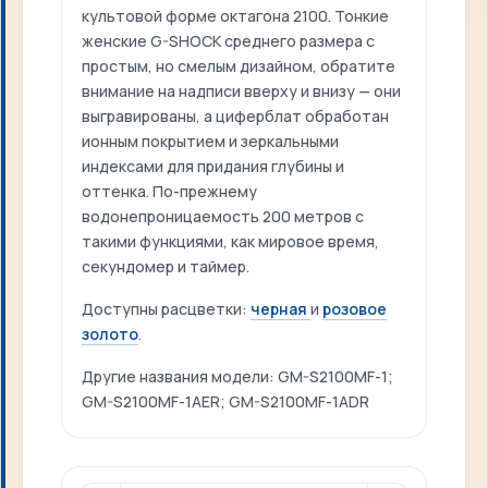
культовой форме октагона 2100. Тонкие
женские G-SHOCK среднего размера с
простым, но смелым дизайном, обратите
внимание на надписи вверху и внизу — они
выгравированы, а циферблат обработан
ионным покрытием и зеркальными
индексами для придания глубины и
оттенка. По-прежнему
водонепроницаемость 200 метров с
такими функциями, как мировое время,
секундомер и таймер.
Доступны расцветки:
черная
и
розовое
золото
.
Другие названия модели: GM-S2100MF-1;
GM-S2100MF-1AER; GM-S2100MF-1ADR