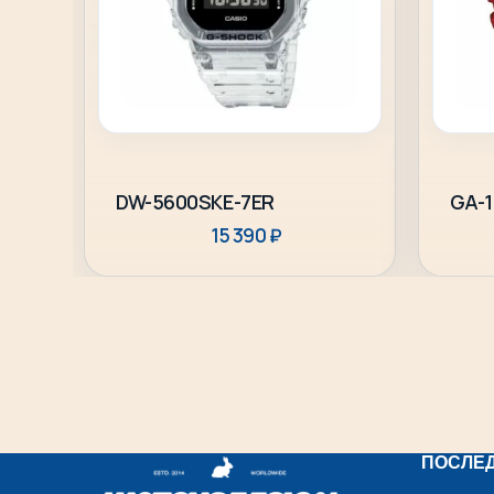
В корзину
DW-5600SKE-7ER
GA-1
15 390
₽
ПОСЛЕ