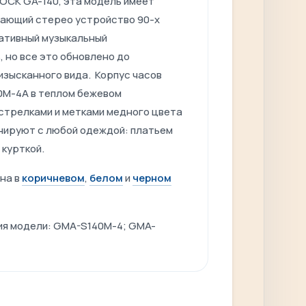
OCK GA-140, эта модель имеет
нающий стерео устройство 90-х
тативный музыкальный
 но все это обновлено до
изысканного вида. Корпус часов
0M-4A в теплом бежевом
 стрелками и метками медного цвета
нируют с любой одеждой: платьем
 курткой.
на в
коричневом
,
белом
и
черном
ия модели: GMA-S140M-4; GMA-