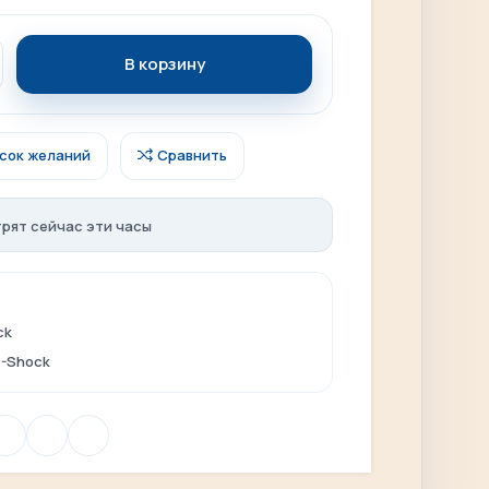
В корзину
исок желаний
Сравнить
рят сейчас эти часы
ck
-Shock