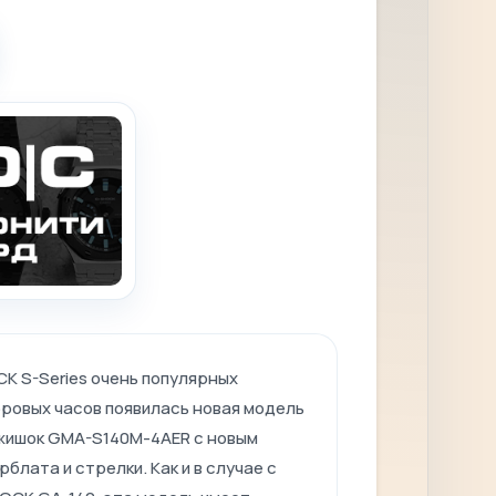
K S-Series очень популярных
ровых часов появилась новая модель
жишок GMA-S140M-4AER с новым
блата и стрелки. Как и в случае с