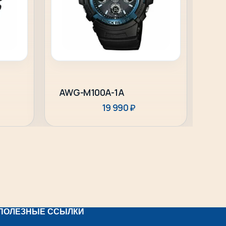
Подробнее
AWG-M100A-1A
AW
19 990
₽
ПОЛЕЗНЫЕ ССЫЛКИ