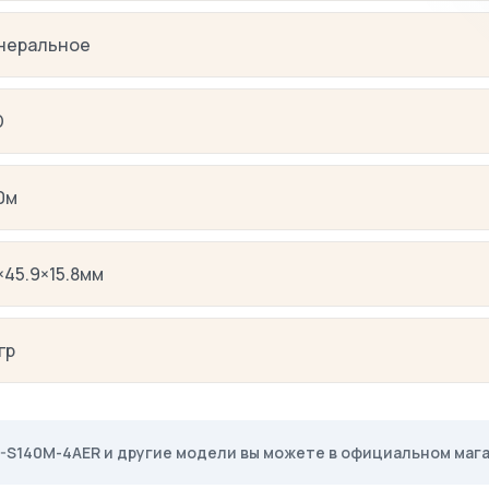
неральное
D
0м
×45.9×15.8мм
гр
-S140M-4AER и другие модели вы можете в официальном магаз