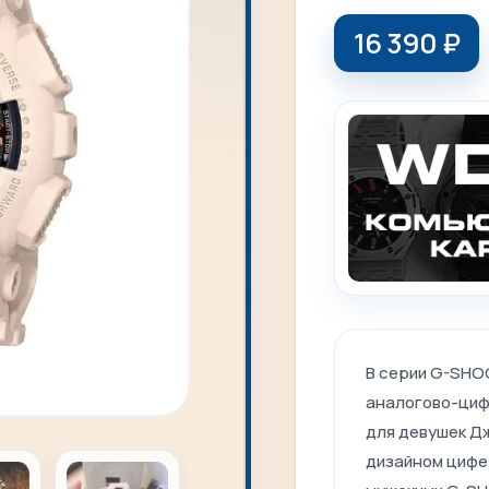
16 390
₽
В серии G-SHOC
аналогово-циф
для девушек Д
дизайном цифер