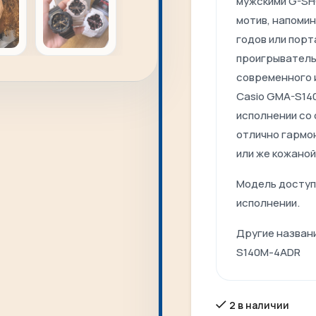
мужскими G-SH
мотив, напоми
годов или пор
проигрыватель,
современного 
Casio GMA-S14
исполнении со
отлично гармо
или же кожаной
Модель доступ
исполнении.
Другие назван
S140M-4ADR
2 в наличии