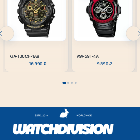
GA-100CF-1A9
AW-591-4A
16 990
₽
9 590
₽