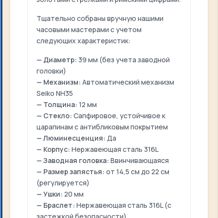
Тщательно собраны вручную нашими
часовыми мастерами с учетом
следующих характеристик:
— Диаметр:
39 мм (без учета заводной
головки)
— Механизм:
Автоматический механизм
Seiko NH35
— Толщина:
12 мм
— Стекло:
Сапфировое, устойчивое к
царапинам с антибликовым покрытием
— Люминесценция:
Да
— Корпус:
Нержавеющая сталь 316L
— Заводная головка:
Ввинчивающаяся
— Размер запястья:
от 14,5 см до 22 см
(регулируется)
— Ушки:
20 мм
— Браслет:
Нержавеющая сталь 316L (с
застежкой безопасности)