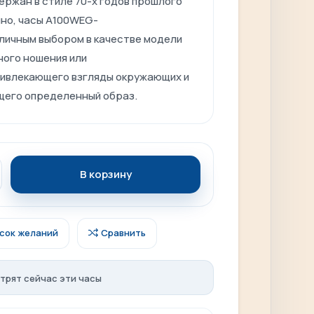
ержан
в
стиле
70-х годов прошлого
но, часы A100WEG-
личным
выбором в качестве модели
ного
ношения
или
ривлекающего
взгляды окружающих и
щего
определенный
образ.
В корзину
исок желаний
Сравнить
трят сейчас эти часы