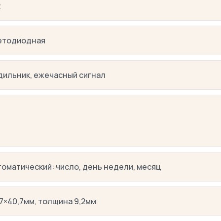
R
етодиодная
дильник, ежечасный сигнал
томатический: число, день недели, месяц
,7×40,7мм, толщина 9,2мм