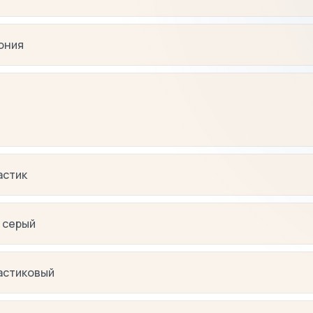
ония
астик
 серый
астиковый