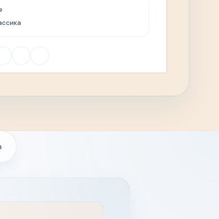
e
лассика
а