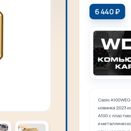
6 440
₽
Casio A100WEG
новинка
2023
и
A100
с
пластик
и
металлическ