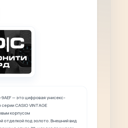
-9AEF — это цифровая
унисекс-
з серии CASIO VINTAGE
овым
корпусом
ой
отделкой под золото
.
Внешний вид