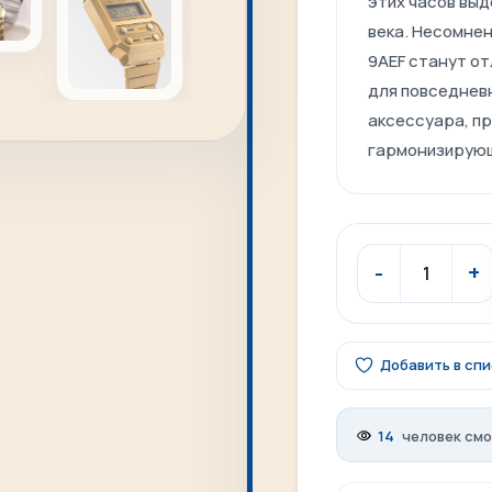
этих
часов
выд
века. Н
есомнен
9AEF
станут
от
для
повседнев
аксессуара,
п
гармонизирую
Добавить в сп
14
человек смо