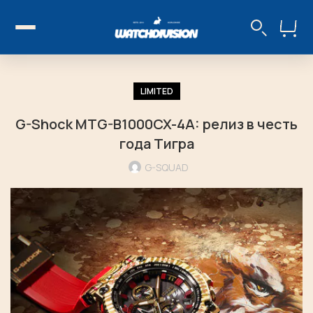
LIMITED
G-Shock MTG-B1000CX-4A: релиз в честь
года Тигра
G-SQUAD