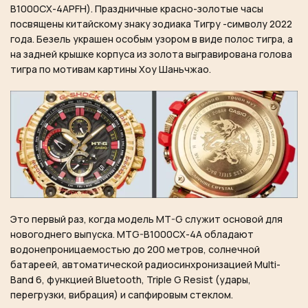
B1000CX-4APFH). Праздничные красно-золотые часы
посвящены китайскому знаку зодиака Тигру -символу 2022
года. Безель украшен особым узором в виде полос тигра, а
на задней крышке корпуса из золота выгравирована голова
тигра по мотивам картины Хоу Шаньчжао.
Это первый раз, когда модель MT-G служит основой для
новогоднего выпуска. MTG-B1000CX-4A обладают
водонепроницаемостью до 200 метров, солнечной
батареей, автоматической радиосинхронизацией Multi-
Band 6, функцией Bluetooth, Triple G Resist (удары,
перегрузки, вибрация) и сапфировым стеклом.