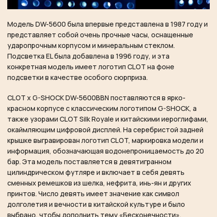
Модель DW-5600 была впервые представлена ​​в 1987 году и
представляет собой очень прочные часы, оснащенные
ударопрочным корпусом и минеральным стеклом.
Подсветка EL была добавлена ​​в 1996 году, и эта
конкретная модель имеет логотип CLOT на фоне
подсветки в качестве особого сюрприза.
CLOT x G-SHOCK DW-5600BBN поставляются в ярко-
красном корпусе с классическим логотипом G-SHOCK, а
также узорами CLOT Silk Royale и китайскими иероглифами,
окаймляющим цифровой дисплей. На серебристой задней
крышке выгравирован логотип CLOT, маркировка модели и
информация, обозначающая водонепроницаемость до 20
бар. Эта модель поставляется в девятигранном
цилиндрическом футляре и включает в себя девять
сменных ремешков из шелка, нефрита, инь-ян и других
принтов. Число девять имеет значение как символ
долголетия и вечности в китайской культуре и было
выбрано, чтобы дополнить тему «Бесконечности».