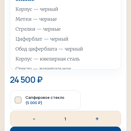
Корпус — черный
Метки — черные
Стрелки — черные
Циферблат — черный
Обод циферблата — черный
Корпус — ювелирная сталь
Стекло — минеральное
24 500
₽
Водозащита — 10 АТМ
Диаметр часов — 41 мм
Сапфировое стекло
Вес часов — примерно 160 гр (зависит от
(
5 000
₽
)
кол-ва звеньев на браслете)
Опционально можно добавить сапфировое