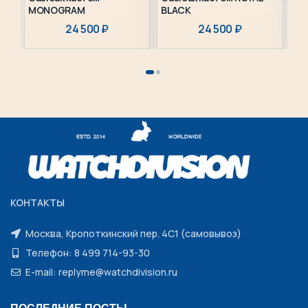
MONOGRAM
BLACK
SI
24 500
₽
24 500
₽
КОНТАКТЫ
Москва, Кропоткинский пер. 4С1 (самовывоз)
Телефон: 8 499 714-93-30
E-mail: replyme@watchdivision.ru